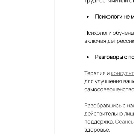
трудностями или с
Психологи не 
Психологи обучены
включая депрессию
Разговоры с пс
Терапия и 
консуль
для улучшения ваш
самосовершенство
Разобравшись с на
действительно лишь
поддержка. 
Сеансы
здоровье. 