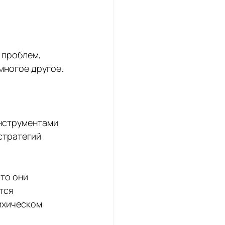
 
 проблем, 
многое другое.
нструментами 
стратегий 
то они 
тся 
ихическом 