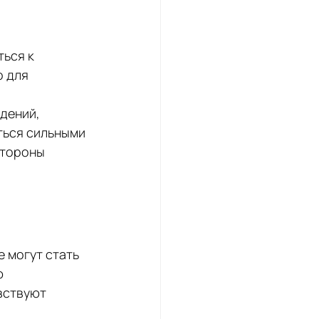
ься к 
 для 
дений, 
ться сильными 
стороны 
 могут стать 
 
вствуют 