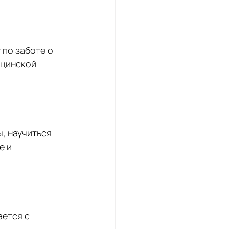
по заботе о 
цинской 
, научиться 
 и 
ется с 