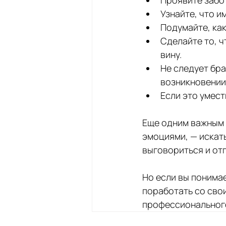
Узнайте, что и
Подумайте, ка
Сделайте то, ч
вину.
Не следует бра
возникновении
Если это умест
Еще одним важным 
эмоциями, — искать
выговориться и отп
Но если вы понимае
поработать со сво
профессионального