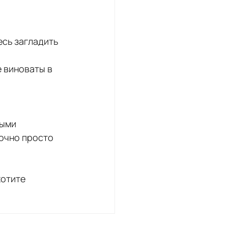
сь загладить 
е виноваты в 
ыми 
очно просто 
отите 