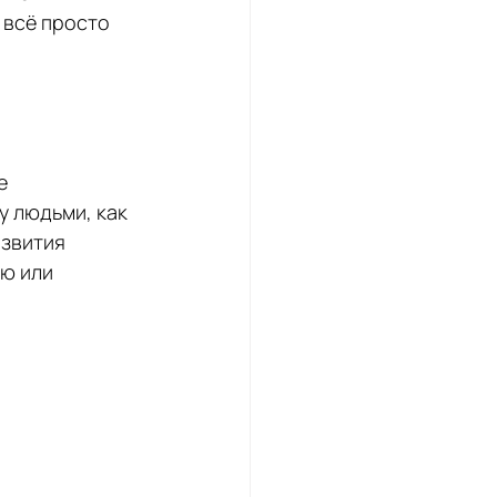
 всё просто 
е 
 людьми, как 
звития 
ю или 