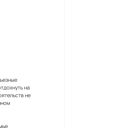
ьезные 
тдохнуть на 
оятельств не 
нном 
мье 